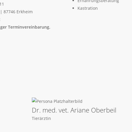
Ernährungsberatung
811
Kastration
| 87746 Erkheim
:
iger Terminvereinbarung.
Dr. med. vet. Ariane Oberbeil
Tierärztin
n