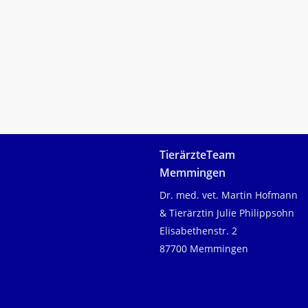
Erkheim
...steht jederzeit mit Rat und Tat für sie bereit. Wir fr
uns, Sie und Ihr Tier kennenlernen zu dürfen!
Mehr Über uns
TierärzteTeam
Memmingen
Dr. med. vet. Martin Hofmann
& Tierärztin Julie Philippsohn
Elisabethenstr. 2
87700 Memmingen