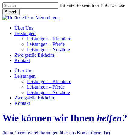
Skip
Hit enter to search or ESC to close
to
Search
main
Close
content
Search
Menu
Über Uns
Leistungen
Leistungen – Kleintiere
Leistungen – Pferde
Leistungen – Nutztiere
Zweigstelle Erkheim
Kontakt
Über Uns
Leistungen
Leistungen – Kleintiere
Leistungen – Pferde
Leistungen – Nutztiere
Zweigstelle Erkheim
Kontakt
Wie können wir Ihnen
helfen?
(keine Terminvereinbarungen über das Kontaktformular)