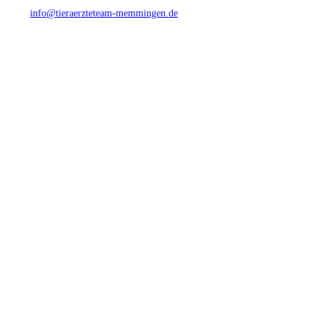
Mail:
info@tieraerzteteam-memmingen.de